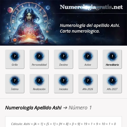
Numerología del apellido Ashi.
Carta numerologica.
?
?
?
?
1
?
?
?
?
?
➔ Número 1
Numerología Apellido Ashi
Cálculo: Ashi = [A = 1] + [S = 1] + [H = 8] + [I = 9] = 19 = 1 + 9 = 10 = 1 + 0