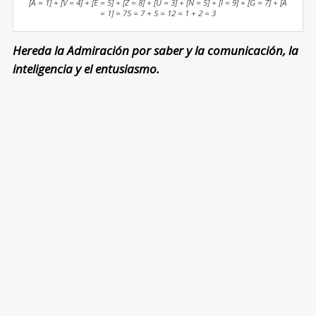
[A = 1] + [V = 4] + [E = 5] + [Z = 8] + [U = 3] + [N = 5] + [I = 9] + [G = 7] + [A
= 1] = 75 = 7 + 5 = 12 = 1 + 2 = 3
Hereda la Admiración por saber y la comunicación, la
inteligencia y el entusiasmo.