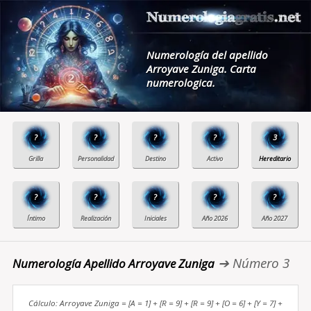
Numerología del apellido
Arroyave Zuniga. Carta
numerologica.
?
?
?
?
3
?
?
?
?
?
➔ Número 3
Numerología Apellido Arroyave Zuniga
Cálculo: Arroyave Zuniga = [A = 1] + [R = 9] + [R = 9] + [O = 6] + [Y = 7] +