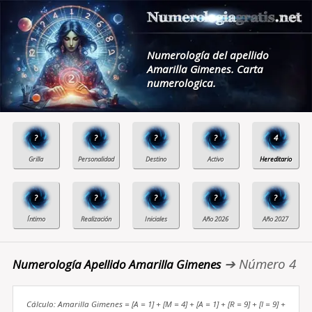
Numerología del apellido
Amarilla Gimenes. Carta
numerologica.
?
?
?
?
4
?
?
?
?
?
➔ Número 4
Numerología Apellido Amarilla Gimenes
Cálculo: Amarilla Gimenes = [A = 1] + [M = 4] + [A = 1] + [R = 9] + [I = 9] +