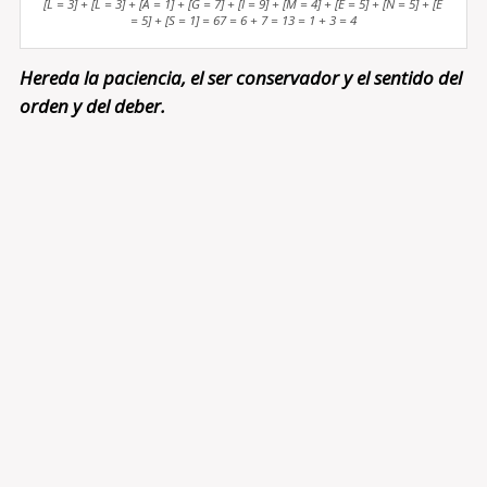
[L = 3] + [L = 3] + [A = 1] + [G = 7] + [I = 9] + [M = 4] + [E = 5] + [N = 5] + [E
= 5] + [S = 1] = 67 = 6 + 7 = 13 = 1 + 3 = 4
Hereda la paciencia, el ser conservador y el sentido del
orden y del deber.