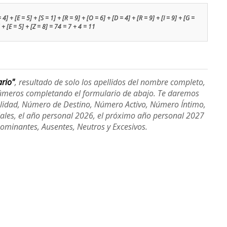
4] + [E = 5] + [S = 1] + [R = 9] + [O = 6] + [D = 4] + [R = 9] + [I = 9] + [G =
 + [E = 5] + [Z = 8] = 74 = 7 + 4 = 11
ario"
, resultado de solo los apellidos del nombre completo,
úmeros completando el formulario de abajo. Te daremos
alidad, Número de Destino, Número Activo, Número Íntimo,
ales, el año personal 2026, el próximo año personal 2027
Dominantes, Ausentes, Neutros y Excesivos.