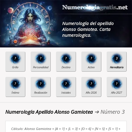
Numerología del apellido
Alonso Gamiotea. Carta
numerologica.
?
?
?
?
3
?
?
?
?
?
➔ Número 3
Numerología Apellido Alonso Gamiotea
Cálculo: Alonso Gamiotea = [A = 1] + [L = 3] + [O = 6] + [N = 5] + [S = 1] +