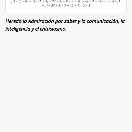
[O = 6] + [G = 7] + [A = 1] + [M = 4] + [I = 9] + [O = 6] + [T = 2] + [E = 5] + [A
= 1] = 57 = 5 + 7 = 12 = 1 + 2 = 3
Hereda la Admiración por saber y la comunicación, la
inteligencia y el entusiasmo.