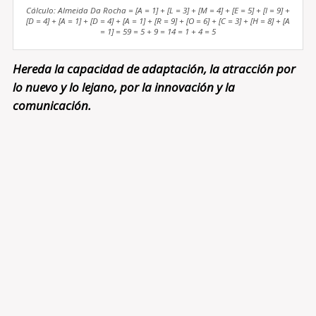
Cálculo: Almeida Da Rocha = [A = 1] + [L = 3] + [M = 4] + [E = 5] + [I = 9] +
[D = 4] + [A = 1] + [D = 4] + [A = 1] + [R = 9] + [O = 6] + [C = 3] + [H = 8] + [A
= 1] = 59 = 5 + 9 = 14 = 1 + 4 = 5
Hereda la capacidad de adaptación, la atracción por
lo nuevo y lo lejano, por la innovación y la
comunicación.