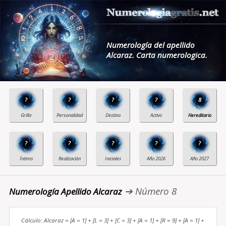
Numerología del apellido
Alcaraz. Carta numerologica.
?
?
?
?
8
?
?
?
?
?
➔ Número 8
Numerología Apellido Alcaraz
Cálculo: Alcaraz = [A = 1] + [L = 3] + [C = 3] + [A = 1] + [R = 9] + [A = 1] +