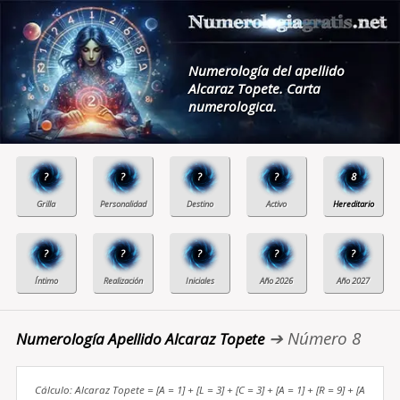
Numerología del apellido
Alcaraz Topete. Carta
numerologica.
?
?
?
?
8
?
?
?
?
?
➔ Número 8
Numerología Apellido Alcaraz Topete
Cálculo: Alcaraz Topete = [A = 1] + [L = 3] + [C = 3] + [A = 1] + [R = 9] + [A