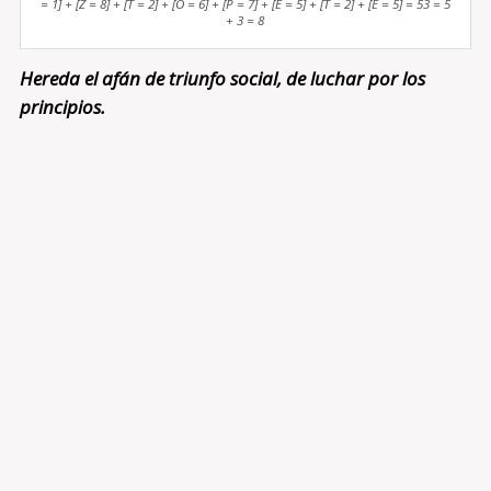
= 1] + [Z = 8] + [T = 2] + [O = 6] + [P = 7] + [E = 5] + [T = 2] + [E = 5] = 53 = 5
+ 3 = 8
Hereda el afán de triunfo social, de luchar por los
principios.