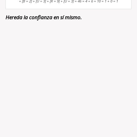
+ [B = 2] + [U = 3] + [R = 9] + [U = 3] = 46 = 4 + 6 = 10 = 1 + 0 = 1
Hereda la confianza en sí mismo.