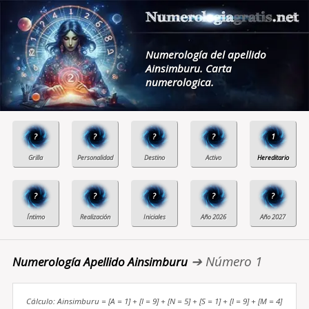
Numerología del apellido
Ainsimburu. Carta
numerologica.
?
?
?
?
1
?
?
?
?
?
➔ Número 1
Numerología Apellido Ainsimburu
Cálculo: Ainsimburu = [A = 1] + [I = 9] + [N = 5] + [S = 1] + [I = 9] + [M = 4]